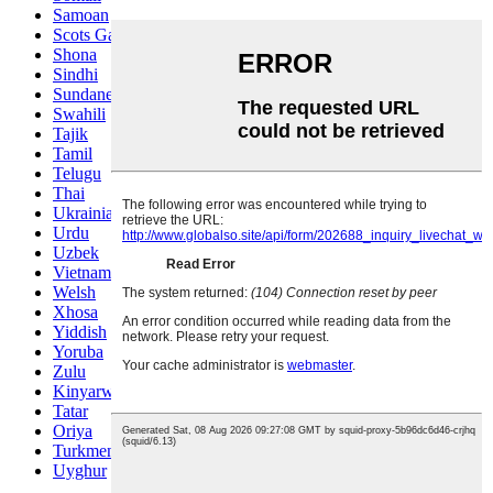
Samoan
Scots Gaelic
Shona
Sindhi
Sundanese
Swahili
Tajik
Tamil
Telugu
Thai
Ukrainian
Urdu
Uzbek
Vietnamese
Welsh
Xhosa
Yiddish
Yoruba
Zulu
Kinyarwanda
Tatar
Oriya
Turkmen
Uyghur