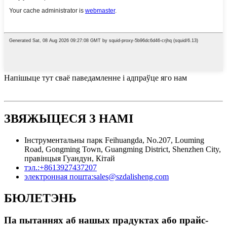
Напішыце тут сваё паведамленне і адпраўце яго нам
ЗВЯЖЫЦЕСЯ З НАМІ
Інструментальны парк Feihuangda, No.207, Louming
Road, Gongming Town, Guangming District, Shenzhen City,
правінцыя Гуандун, Кітай
тэл.:
+8613927437207
электронная пошта:
sales@szdalisheng.com
БЮЛЕТЭНЬ
Па пытаннях аб нашых прадуктах або прайс-