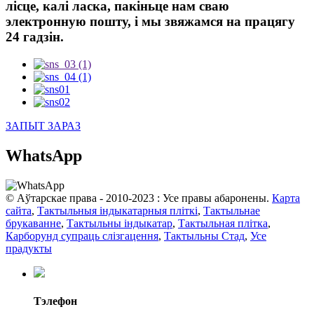
лісце, калі ласка, пакіньце нам сваю
электронную пошту, і мы звяжамся на працягу
24 гадзін.
ЗАПЫТ ЗАРАЗ
WhatsApp
© Аўтарскае права - 2010-2023 : Усе правы абаронены.
Карта
сайта
,
Тактыльныя індыкатарныя пліткі
,
Тактыльнае
брукаванне
,
Тактыльны індыкатар
,
Тактыльная плітка
,
Карборунд супраць слізгацення
,
Тактыльны Стад
,
Усе
прадукты
Тэлефон