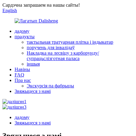
Сардэчна запрашаем на нашы сайты!
English
дадому
прадукты
тактыльная тратуарная плітка і індыкатар
поручень для інвалідаў
Накладка на лесвіцу з карборунду/
супрацьслізготная паласа
іншыя
Навіны
FAQ
Пра нас
Экскурсія па фабрыцы
Звяжыцеся з намі
дадому
Звяжыцеся з намі
Звяжыцеся з намі